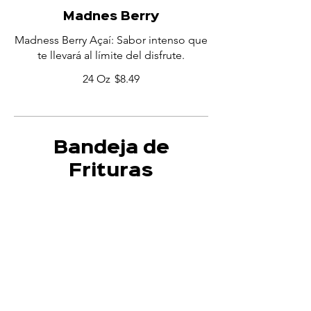
Madnes Berry
Madness Berry Açaí: Sabor intenso que
te llevará al límite del disfrute.
24 Oz
$8.49
Bandeja de
Frituras
¡Crujientes y deliciosas, cada fritura en
nuestra bandeja es un festín!
Bandeja Pequeña
Bandeja de frituras: variedad y sabor en
cada crujiente.
$24.99